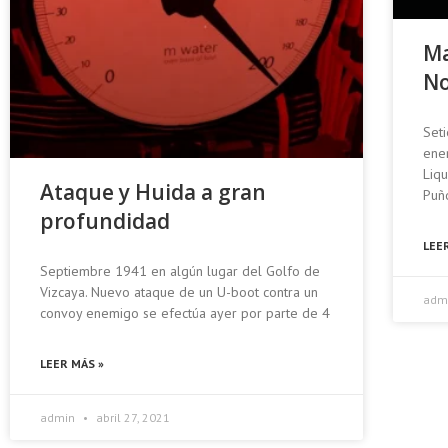
Ma
No
Seti
enem
Liqu
Ataque y Huida a gran
Puñ
profundidad
LEE
Septiembre 1941 en algún lugar del Golfo de
Vizcaya. Nuevo ataque de un U-boot contra un
adm
convoy enemigo se efectúa ayer por parte de 4
LEER MÁS »
admin
abril 27, 2021