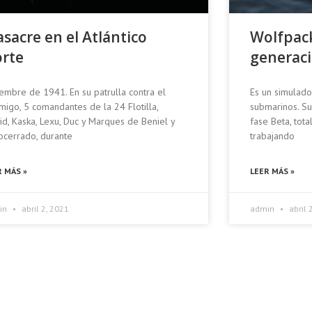
sacre en el Atlántico
Wolfpack
rte
generaci
embre de 1941. En su patrulla contra el
Es un simulado
igo, 5 comandantes de la 24 Flotilla,
submarinos. S
id, Kaska, Lexu, Duc y Marques de Beniel y
fase Beta, tot
ocerrado, durante
trabajando
R MÁS »
LEER MÁS »
in
abril 2, 2021
admin
abril 