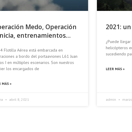
eración Medo, Operación
2021: un
nicia, entrenamientos…
¿Puede llegar 
helicópteros e
24 Flotilla Aérea está embarcada en
sucediendo pa
raciones a bordo del portaaviones L61 Juan
os I en múltiples escenarios. Son nuestros
rier los encargados de
LEER MÁS »
R MÁS »
tza
abril 8, 2021
admin
marzo