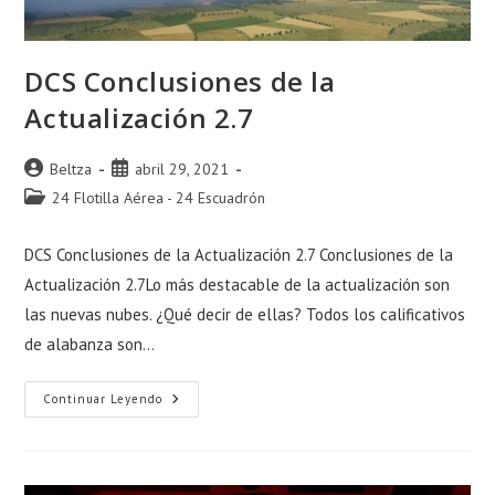
DCS Conclusiones de la
Actualización 2.7
Autor
Publicación
Beltza
abril 29, 2021
de
de
Categoría
24 Flotilla Aérea - 24 Escuadrón
la
la
de
entrada:
entrada:
la
DCS Conclusiones de la Actualización 2.7 Conclusiones de la
entrada:
Actualización 2.7Lo más destacable de la actualización son
las nuevas nubes. ¿Qué decir de ellas? Todos los calificativos
de alabanza son…
DCS
Continuar Leyendo
Conclusiones
De
La
Actualización
2.7