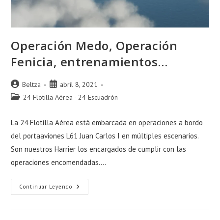
Operación Medo, Operación
Fenicia, entrenamientos…
Autor
Publicación
Beltza
abril 8, 2021
de
de
Categoría
24 Flotilla Aérea - 24 Escuadrón
la
la
de
entrada:
entrada:
la
La 24 Flotilla Aérea está embarcada en operaciones a bordo
entrada:
del portaaviones L61 Juan Carlos I en múltiples escenarios.
Son nuestros Harrier los encargados de cumplir con las
operaciones encomendadas.…
Operación
Continuar Leyendo
Medo,
Operación
Fenicia,
Entrenamientos…