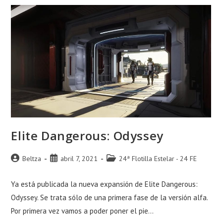
Elite Dangerous: Odyssey
Autor
Publicación
Categoría
Beltza
abril 7, 2021
24ª Flotilla Estelar - 24 FE
de
de
de
la
la
la
Ya está publicada la nueva expansión de Elite Dangerous:
entrada:
entrada:
entrada:
Odyssey. Se trata sólo de una primera fase de la versión alfa.
Por primera vez vamos a poder poner el pie…