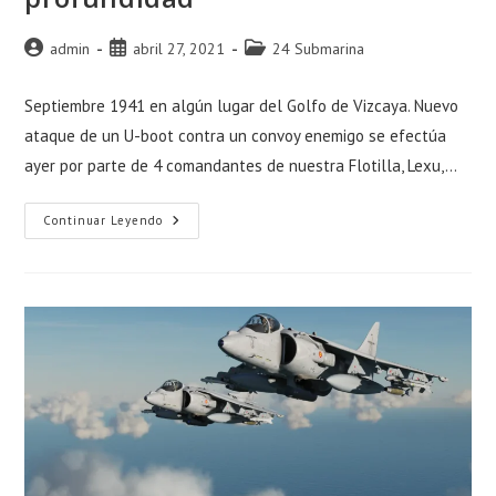
Autor
Publicación
Categoría
admin
abril 27, 2021
24 Submarina
de
de
de
la
la
la
Septiembre 1941 en algún lugar del Golfo de Vizcaya. Nuevo
entrada:
entrada:
entrada:
ataque de un U-boot contra un convoy enemigo se efectúa
ayer por parte de 4 comandantes de nuestra Flotilla, Lexu,…
Ataque
Continuar Leyendo
Y
Huida
A
Gran
Profundidad