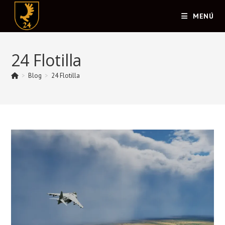
Ir
MENÚ
al
contenido
24 Flotilla
>
Blog
>
24 Flotilla