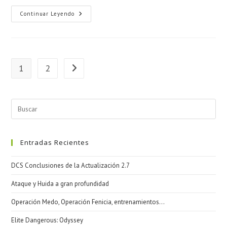
Elite
Continuar Leyendo
Dangerous:
Odyssey
1
2
Ir a la página siguiente
Entradas Recientes
DCS Conclusiones de la Actualización 2.7
Ataque y Huida a gran profundidad
Operación Medo, Operación Fenicia, entrenamientos…
Elite Dangerous: Odyssey