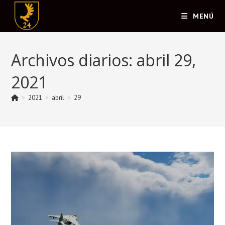
Ir
MENÚ
al
contenido
Archivos diarios: abril 29,
2021
>
2021
>
abril
>
29