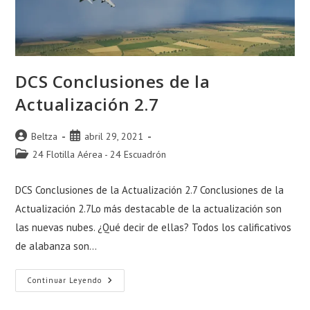
DCS Conclusiones de la
Actualización 2.7
Autor
Publicación
Beltza
abril 29, 2021
de
de
Categoría
24 Flotilla Aérea - 24 Escuadrón
la
la
de
entrada:
entrada:
la
DCS Conclusiones de la Actualización 2.7 Conclusiones de la
entrada:
Actualización 2.7Lo más destacable de la actualización son
las nuevas nubes. ¿Qué decir de ellas? Todos los calificativos
de alabanza son…
DCS
Continuar Leyendo
Conclusiones
De
La